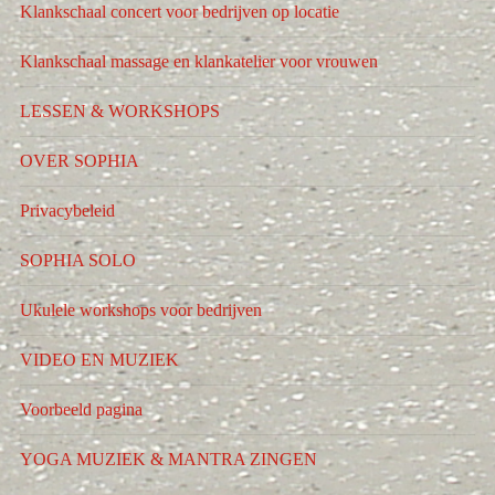
Klankschaal concert voor bedrijven op locatie
Klankschaal massage en klankatelier voor vrouwen
LESSEN & WORKSHOPS
OVER SOPHIA
Privacybeleid
SOPHIA SOLO
Ukulele workshops voor bedrijven
VIDEO EN MUZIEK
Voorbeeld pagina
YOGA MUZIEK & MANTRA ZINGEN