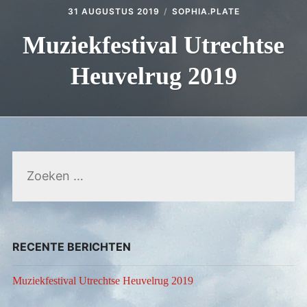
YOGA MUZIEK & MANTRA ZINGEN
31 AUGUSTUS 2019
SOPHIA.PLATE
Expan
LESSEN & WORKSHOPS
Muziekfestival Utrechtse
child
menu
VIDEO EN MUZIEK
Heuvelrug 2019
CONTACT
Zoeken
naar:
RECENTE BERICHTEN
Muziekfestival Utrechtse Heuvelrug 2019