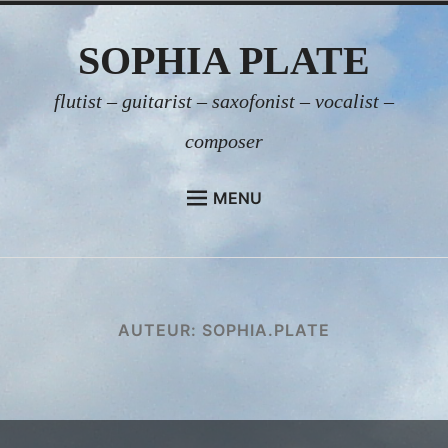
Skip
SOPHIA PLATE
to
content
flutist – guitarist – saxofonist – vocalist –
composer
MENU
HOME
OVER SOPHIA
SOPHIA SOLO
AUTEUR:
SOPHIA.PLATE
KLANKSCHAAL CONCERT VOOR BEDRIJVEN
OP LOCATIE
KLANKSCHAAL MASSAGE – KLANKATELIER
VOOR VROUWEN